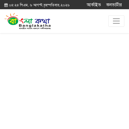
আর্কাইভ
কনভার্টার
০৪:২৪ পিএম, ৬ আগস্ট,বৃহস্পতিবার,২০২৬