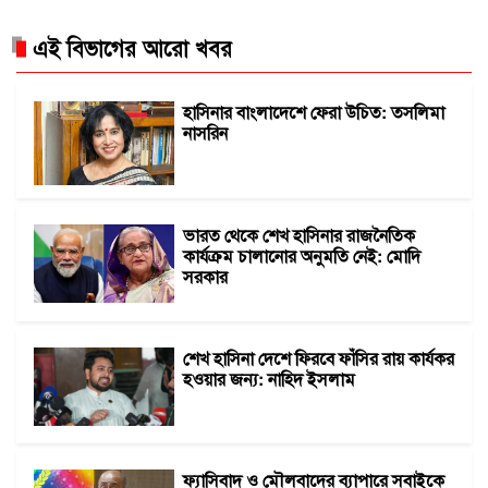
এই বিভাগের আরো খবর
হাসিনার বাংলাদেশে ফেরা উচিত: তসলিমা
নাসরিন
ভারত থেকে শেখ হাসিনার রাজনৈতিক
কার্যক্রম চালানোর অনুমতি নেই: মোদি
সরকার
শেখ হাসিনা দেশে ফিরবে ফাঁসির রায় কার্যকর
হওয়ার জন্য: নাহিদ ইসলাম
ফ্যাসিবাদ ও মৌলবাদের ব্যাপারে সবাইকে