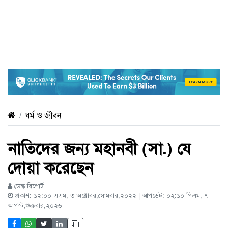
ধর্ম ও জীবন
নাতিদের জন্য মহানবী (সা.) যে
দোয়া করেছেন
ডেস্ক রিপোর্ট
প্রকাশ: ১২:০০ এএম, ৩ অক্টোবর,সোমবার,২০২২ | আপডেট: ০২:১০ পিএম, ৭
আগস্ট,শুক্রবার,২০২৬