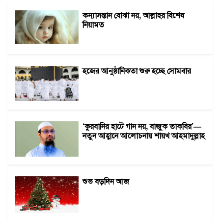
কন্যাসন্তান বোঝা নয়, আল্লাহর বিশেষ
নিয়ামত
হজের আনুষ্ঠানিকতা শুরু হচ্ছে সোমবার
‘কুরবানির হাটে গান নয়, বাজুক তাকবির’—
নতুন আহ্বানে আলোচনায় শায়খ আহমাদুল্লাহ
শুভ বড়দিন আজ