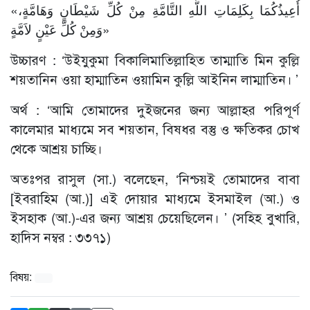
«أُعِيذُكُمَا بِكَلِمَاتِ اللَّهِ التَّامَّةِ مِنْ كُلِّ شَيْطَانٍ وَهَامَّةٍ،
وَمِنْ كُلِّ عَيْنٍ لاَمَّةٍ»
উচ্চারণ : ‘উইযুকুমা বিকালিমাতিল্লাহিত তাম্মাতি মিন কুল্লি
শয়তানিন ওয়া হাম্মাতিন ওয়ামিন কুল্লি আইনিন লাম্মাতিন। ’
অর্থ : ‘আমি তোমাদের দুইজনের জন্য আল্লাহর পরিপূর্ণ
কালেমার মাধ্যমে সব শয়তান, বিষধর বস্তু ও ক্ষতিকর চোখ
থেকে আশ্রয় চাচ্ছি।
অতঃপর রাসুল (সা.) বলেছেন, ‘নিশ্চয়ই তোমাদের বাবা
[ইবরাহিম (আ.)] এই দোয়ার মাধ্যমে ইসমাইল (আ.) ও
ইসহাক (আ.)-এর জন্য আশ্রয় চেয়েছিলেন। ’ (সহিহ বুখারি,
হাদিস নম্বর : ৩৩৭১)
বিষয়: