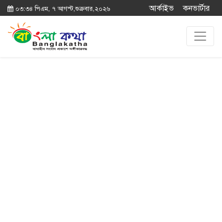
আর্কাইভ
কনভার্টার
০৩:৩৪ পিএম, ৭ আগস্ট,শুক্রবার,২০২৬