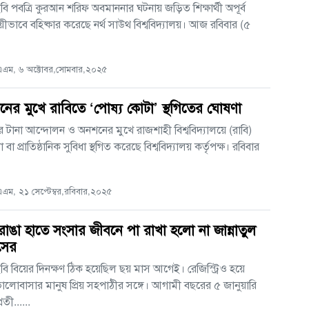
বি পবত্রি কুরআন শরিফ অবমাননার ঘটনায় জড়িত শিক্ষার্থী অপূর্ব
ায়ীভাবে বহিষ্কার করেছে নর্থ সাউথ বিশ্ববিদ্যালয়। আজ রবিবার (৫
.
এম, ৬ অক্টোবর,সোমবার,২০২৫
ের মুখে রাবিতে ‘পোষ্য কোটা’ স্থগিতের ঘোষণা
ীদের টানা আন্দোলন ও অনশনের মুখে রাজশাহী বিশ্ববিদ্যালয়ে (রাবি)
বা প্রাতিষ্ঠানিক সুবিধা স্থগিত করেছে বিশ্ববিদ্যালয় কর্তৃপক্ষ। রবিবার
ম, ২১ সেপ্টেম্বর,রবিবার,২০২৫
রাঙা হাতে সংসার জীবনে পা রাখা হলো না জান্নাতুল
সের
বি বিয়ের দিনক্ষণ ঠিক হয়েছিল ছয় মাস আগেই। রেজিস্ট্রিও হয়ে
ালোবাসার মানুষ প্রিয় সহপাঠীর সঙ্গে। আগামী বছরের ৫ জানুয়ারি
রতী......