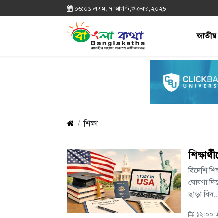
০৬:০১ এএম, ৭ আগস্ট,শুক্রবার,২০২৬
জাতীয়
শিক্ষা
শিক্ষার
বিদেশি শি
ঘোষণা দিয
ছাড়া বিদ...
১২:০০ এ