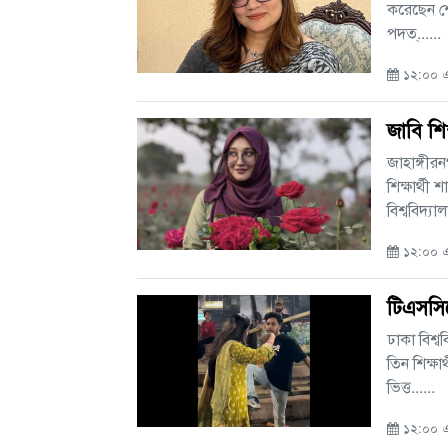
করেছেন শে
পদত্......
১২:০০ এ
জাবি শিক
জাহাঙ্গীর
শিক্ষার্থী
বিশ্ববিদ্যালয
১২:০০ এএ
টিএসসিতে
ঢাকা বিশ্
তিন শিক্ষ
ভিত্ত......
১২:০০ এএ