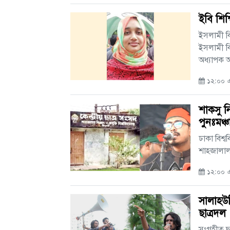
ইবি শিক
ইসলামী বি
ইসলামী বি
অধ্যাপক আ
১২:০০ এএ
শাকসু ন
পুনঃমঞ্
ঢাকা বিশ্ব
শাহজালাল বি
১২:০০ এএ
সালাহউদ্
ছাত্রদল
সংগৃহীত ছব