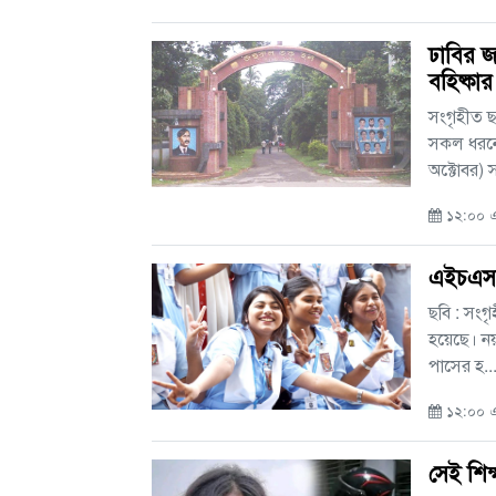
ঢাবির 
বহিষ্কার
সংগৃহীত ছ
সকল ধরনে
অক্টোবর) সা
১২:০০ এ
এইচএসস
ছবি : সং
হয়েছে। নয়
পাসের হ...
১২:০০ এএ
সেই শিক্