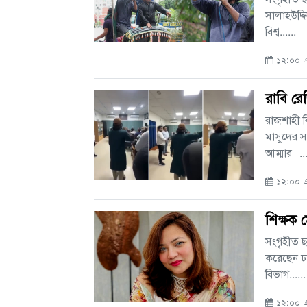
সালাহউদ্দ
বিশ্ব......
১২:০০ এ
রাবি রে
রাজশাহী ব
মাসুদের সঙ
আম্মার। ...
১২:০০ এ
শিক্ষক 
সংগৃহীত ছ
করেছেন ঢাক
বিভাগ......
১২:০০ এ