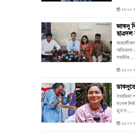
১২:০০ এএ
জাকসু ন
ছাত্রদল
জাহাঙ্গীরন
অভিযোগ এন
সমর্থিত....
১২:০০ এএ
ডাকসুত
সানজিদা আহ
সংসদ নির্
মুখ স......
১২:০০ এএ