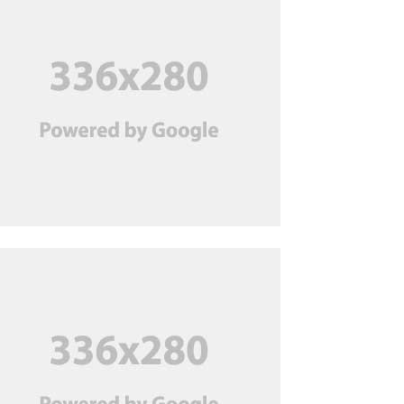
ধরে স্বামী গ্রেপ্তার, ২ দিনের
রিমান্ডে
অতিরিক্ত বিলের অভিযোগ
‘অপপ্রচার’ বলছে বিদ্যুৎ বিভাগ
জুলাই মাসে পণ্য রপ্তানি বেড়েছে;
ঘুরে দাঁড়িয়েছে তৈরি পোশাক খাত
ব্যাংকের নিরাপত্তা কর্মী সেজে
‘প্রতারণা’, নিউ জার্সিতে ২
বাংলাদেশি গ্রেপ্তার
শেখ হাসিনা যেন ভারত থেকে
রাজনৈতিক বক্তব্য দিতে না পারে,
দিল্লিকে ঢাকার আহ্বান
দুবাইয়ের কারাগার থেকে মুক্তি
পেলেন বেনজীর