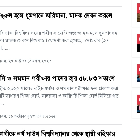
জহুরুল হলে ধূমপানে জরিমানা, মাদক সেবন করলে
বি ঢাকা বিশ্ববিদ্যালয়ের শহীদ সার্জেন্ট জহুরুল হক হলে ধূমপানসহ
র মাদক সেবনে নিষেধাজ্ঞা ঘোষণা করা হয়েছে। সোমবার (২৭
......
এম, ২৭ অক্টোবর,সোমবার,২০২৫
ি ও সমমান পরীক্ষায় পাসের হার ৫৮.৮৩ শতাংশ
গৃহীত ২০২৫ সালের এইচএসসি ও সমমান পরীক্ষার ফল প্রকাশ করা
টি সাধারণ শিক্ষা বোর্ড, মাদরাসা ও কারিগরি শিক্ষা বোর্ড মিলিয়ে গড়
...
ম, ১৬ অক্টোবর,বৃহস্পতিবার,২০২৫
ষার্থীকে নর্থ সাউথ বিশ্ববিদ্যালয় থেকে স্থায়ী বহিষ্কার