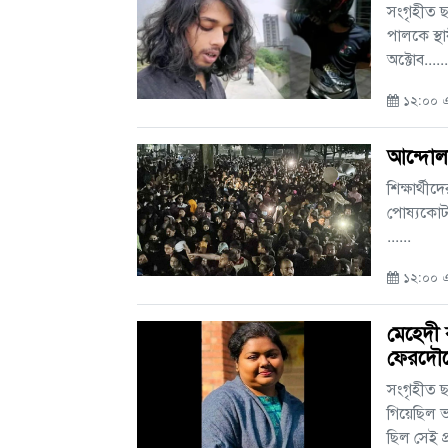
সংগৃহীত ছ
পালকে স্থ
অক্টোব.....
১২:০০ এ
আন্দোলন
শিক্ষার্থ
পোষ্যকোটা 
......
১২:০০ এএ
মেহেদী 
ফেরদৌ
সংগৃহীত ছ
গিয়েছিল ভ
ছিল সেই প্