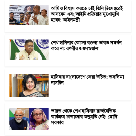
আমিও বিশ্বাস করতে চাই তিনি ডিসেম্বরেই
আসবেন এবং আইনি প্রক্রিয়ার মুখোমুখি
হবেন: আইনমন্ত্রী
শেখ হাসিনার কোনো বক্তব্য ভারত সমর্থন
করে না: রণধীর জয়সওয়াল
হাসিনার বাংলাদেশে ফেরা উচিত: তসলিমা
নাসরিন
ভারত থেকে শেখ হাসিনার রাজনৈতিক
কার্যক্রম চালানোর অনুমতি নেই: মোদি
সরকার