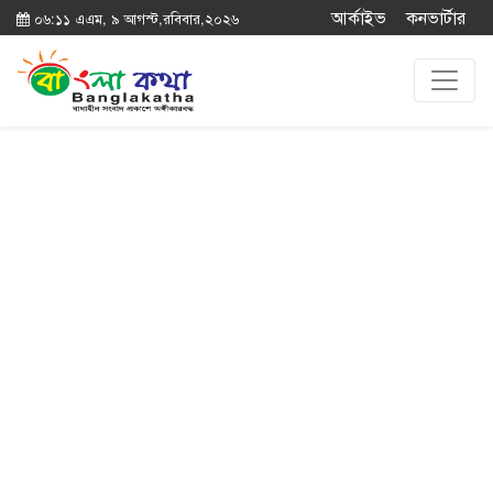
আর্কাইভ
কনভার্টার
০৬:১১ এএম, ৯ আগস্ট,রবিবার,২০২৬