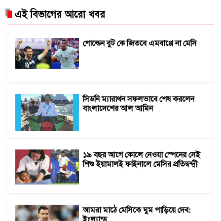
এই বিভাগের আরো খবর
গোল্ডেন বুট কে জিতবে এমবাপ্পে না মেসি
সিডনি ম্যারাথন সফলভাবে শেষ করলেন
বাংলাদেশের আল আমিন
১৯ বছর আগে কোলে নেওয়া স্পেনের সেই
শিশু ইয়ামালই ফাইনালে মেসির প্রতিদ্বন্দ্বী
আমরা মাঠে মেসিকে ঘুম পাড়িয়ে দেব:
ইংল্যান্ড