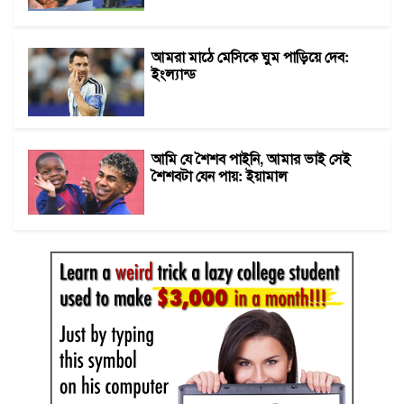
আমরা মাঠে মেসিকে ঘুম পাড়িয়ে দেব:
ইংল্যান্ড
আমি যে শৈশব পাইনি, আমার ভাই সেই
শৈশবটা যেন পায়: ইয়ামাল