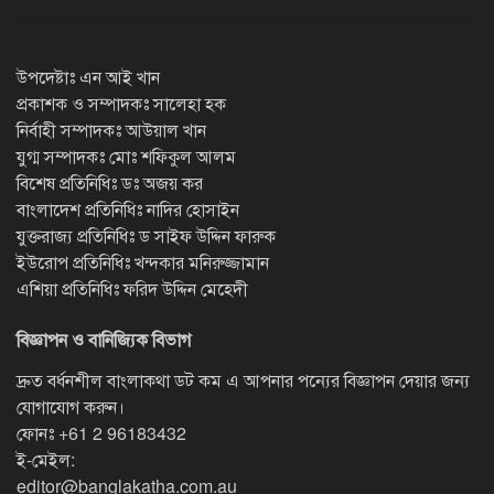
উপদেষ্টাঃ এন আই খান
প্রকাশক ও সম্পাদকঃ সালেহা হক
নির্বাহী সম্পাদকঃ আউয়াল খান
যুগ্ম সম্পাদকঃ মোঃ শফিকুল আলম
বিশেষ প্রতিনিধিঃ ডঃ অজয় কর
বাংলাদেশ প্রতিনিধিঃ নাদির হোসাইন
যুক্তরাজ্য প্রতিনিধিঃ ড সাইফ উদ্দিন ফারুক
ইউরোপ প্রতিনিধিঃ খন্দকার মনিরুজ্জামান
এশিয়া প্রতিনিধিঃ ফরিদ উদ্দিন মেহেদী
বিজ্ঞাপন ও বানিজ্যিক বিভাগ
দ্রুত বর্ধনশীল বাংলাকথা ডট কম এ আপনার পন্যের বিজ্ঞাপন দেয়ার জন্য
যোগাযোগ করুন।
ফোনঃ
+61 2 96183432
ই-মেইল:
editor@banglakatha.com.au