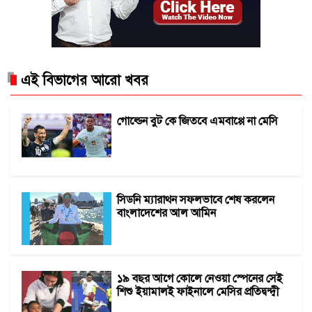
এই বিভাগের আরো খবর
গোল্ডেন বুট কে জিতবে এমবাপ্পে না মেসি
সিডনি ম্যারাথন সফলভাবে শেষ করলেন
বাংলাদেশের আল আমিন
১৯ বছর আগে কোলে নেওয়া স্পেনের সেই
শিশু ইয়ামালই ফাইনালে মেসির প্রতিদ্বন্দ্বী