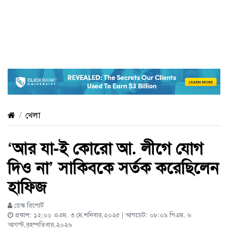
খেলা
‘আর যা-ই কোরো আ. লীগে যোগ
দিও না’ সাকিবকে সর্তক করেছিলেন
হাফিজ
ডেস্ক রিপোর্ট
প্রকাশ: ১২:০০ এএম, ৩ মে,শনিবার,২০২৫ | আপডেট: ০৮:০৯ পিএম, ৬
আগস্ট,বৃহস্পতিবার,২০২৬