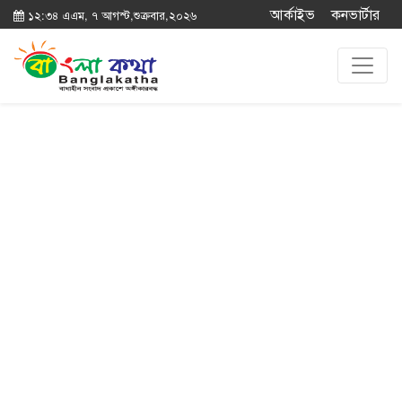
আর্কাইভ
কনভার্টার
১২:৩৪ এএম, ৭ আগস্ট,শুক্রবার,২০২৬