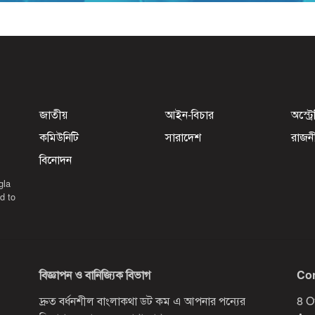
জাতীয়
আইন-বিচার
অস্ট্র
কমিউনিটি
সারাদেশ
রাজন
বিনোদন
gla
d to
বিজ্ঞাপন ও বানিজ্যিক বিভাগ
Con
দ্রুত বর্ধনশীল বাংলাকথা ডট কম এ আপনার পন্যের
8 O