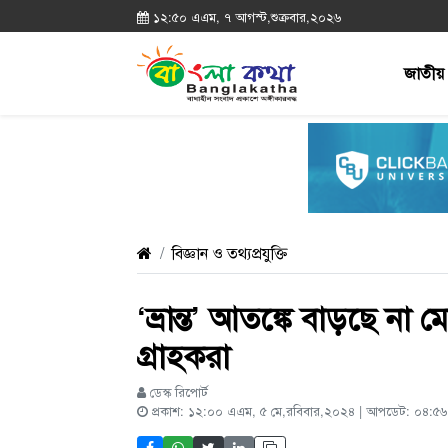
১২:৫০ এএম, ৭ আগস্ট,শুক্রবার,২০২৬
জাতীয়
বিজ্ঞান ও তথ্যপ্রযুক্তি
‘ভ্রান্ত’ আতঙ্কে বাড়ছে না
গ্রাহকরা
ডেস্ক রিপোর্ট
প্রকাশ: ১২:০০ এএম, ৫ মে,রবিবার,২০২৪ | আপডেট: ০৪:৫৬