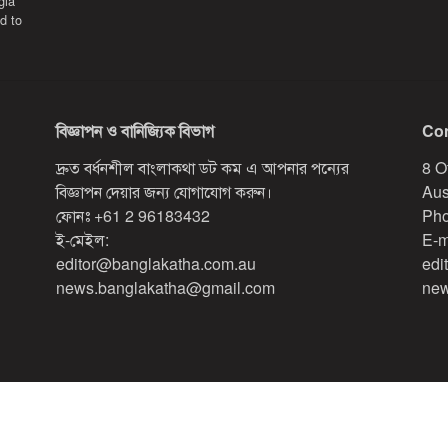
gla
d to
বিজ্ঞাপন ও বানিজ্যিক বিভাগ
Con
দ্রুত বর্ধনশীল বাংলাকথা ডট কম এ আপনার পন্যের
8 O
বিজ্ঞাপন দেয়ার জন্য যোগাযোগ করুন।
Aus
ফোনঃ
+61 2 96183432
Pho
ই-মেইল:
E-m
editor@banglakatha.com.au
edi
news.banglakatha@gmail.com
new
Designed & Developed by
Red Sparrow Digital