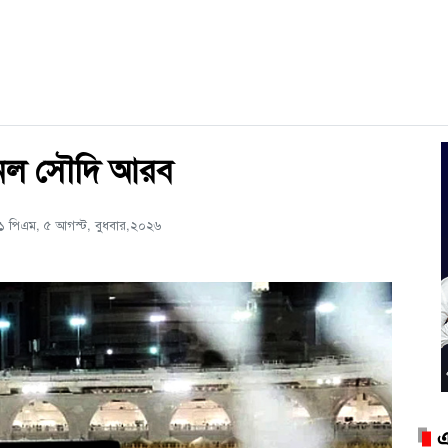
আনল সৌদি আরব
১ পিএম, ৫ আগস্ট, বুধবার,২০২৬
এ