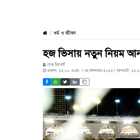
ধর্ম ও জীবন
হজ ভিসায় নতুন নিয়ম 
ডেস্ক রিপোর্ট
প্রকাশ: ১২:০০ এএম, ৭ মে,মঙ্গলবার,২০২৪ | আপডেট: ১২:১