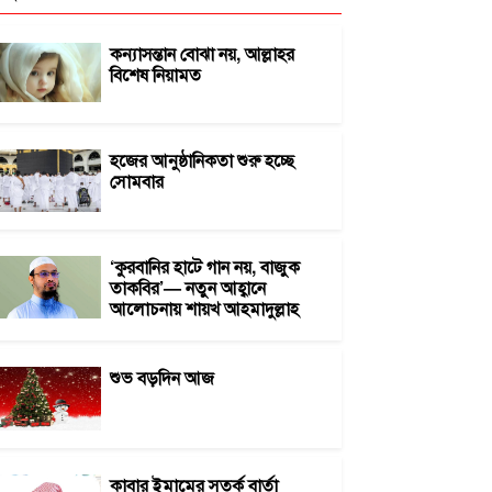
কন্যাসন্তান বোঝা নয়, আল্লাহর
বিশেষ নিয়ামত
হজের আনুষ্ঠানিকতা শুরু হচ্ছে
সোমবার
‘কুরবানির হাটে গান নয়, বাজুক
তাকবির’— নতুন আহ্বানে
আলোচনায় শায়খ আহমাদুল্লাহ
শুভ বড়দিন আজ
কাবার ইমামের সতর্ক বার্তা