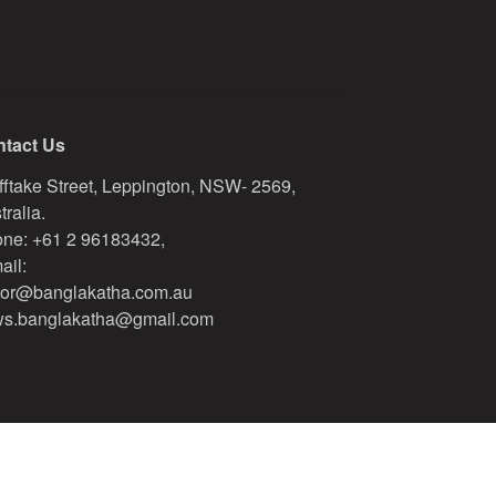
tact Us
fftake Street, Leppington, NSW- 2569,
tralia.
ne: +61 2 96183432,
ail:
tor@banglakatha.com.au
s.banglakatha@gmail.com