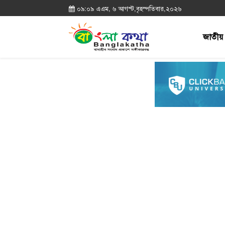
০৯:০৯ এএম, ৬ আগস্ট,বৃহস্পতিবার,২০২৬
জাতীয়