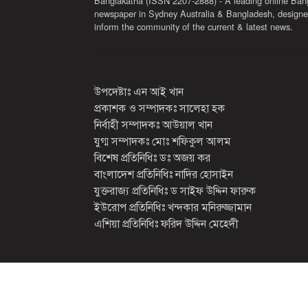
Banglakatha (ISSN 2207-2888) - A leading online Ban
newspaper in Sydney Australia & Bangladesh, designe
inform the community of the current & latest news.
উপদেষ্টাঃ এন আই খান
প্রকাশক ও সম্পাদকঃ সালেহা হক
নির্বাহী সম্পাদকঃ আউয়াল খান
যুগ্ম সম্পাদকঃ মোঃ শফিকুল আলম
বিশেষ প্রতিনিধিঃ ডঃ অজয় কর
বাংলাদেশ প্রতিনিধিঃ নাদির হোসাইন
যুক্তরাজ্য প্রতিনিধিঃ ড সাইফ উদ্দিন ফারুক
ইউরোপ প্রতিনিধিঃ খন্দকার মনিরুজ্জামান
এশিয়া প্রতিনিধিঃ ফরিদ উদ্দিন মেহেদী
2026 সর্বস্বত্ব সংরক্ষিত
বাংলাকথা ডট কম