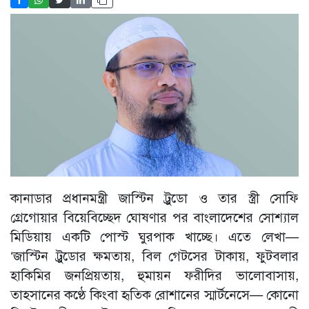
কানাডার প্রধানমন্ত্রী জাস্টিন ট্রুডো ও তার স্ত্রী সোফি
গ্রেগোয়ার বিয়েবিচ্ছেদ ঘোষণার পর বাংলাদেশের সোশ্যাল
মিডিয়ায় একটি পোস্ট ঘুরপাক খাচ্ছে। এতে লেখা—
‘জাস্টিন ট্রুডোর ক্ষমতায়, বিল গেটসের টাকায়, ফুটবলার
হাকিমির জনপ্রিয়তায়, হুমায়ন ফরীদির ভালোবাসায়,
তাহসানের কণ্ঠে কিংবা হৃতিক রোশানের স্মার্টনেসে— কোনো