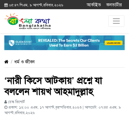
আর্কাইভ
কনভার্টার
০৫:৪৭ পিএম, ৯ আগস্ট,রবিবার,২০২৬
ধর্ম ও জীবন
‘নারী কিসে আটকায়’ প্রশ্নে যা
বললেন শায়খ আহমাদুল্লাহ
ডেস্ক রিপোর্ট
প্রকাশ: ১২:০০ এএম, ১৭ আগস্ট,বৃহস্পতিবার,২০২৩ | আপডেট: ০৭:৫৫ এএম, ৯
আগস্ট,রবিবার,২০২৬