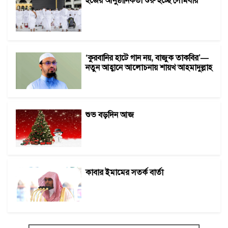
‘কুরবানির হাটে গান নয়, বাজুক তাকবির’—
নতুন আহ্বানে আলোচনায় শায়খ আহমাদুল্লাহ
শুভ বড়দিন আজ
কাবার ইমামের সতর্ক বার্তা