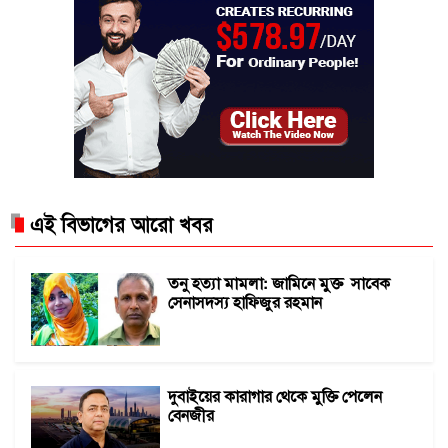
এই বিভাগের আরো খবর
তনু হত্যা মামলা: জামিনে মুক্ত সাবেক
সেনাসদস্য হাফিজুর রহমান
দুবাইয়ের কারাগার থেকে মুক্তি পেলেন
বেনজীর