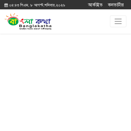
আর্কাইভ
কনভার্টার
০৪:৪৩ পিএম, ৮ আগস্ট,শনিবার,২০২৬