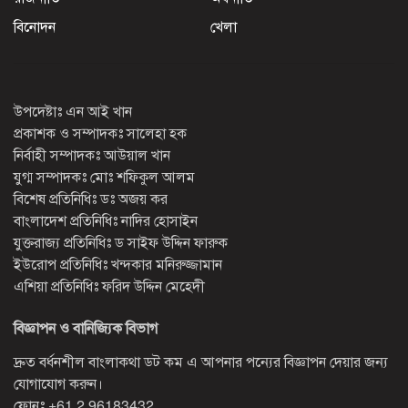
বিনোদন
খেলা
উপদেষ্টাঃ এন আই খান
প্রকাশক ও সম্পাদকঃ সালেহা হক
নির্বাহী সম্পাদকঃ আউয়াল খান
যুগ্ম সম্পাদকঃ মোঃ শফিকুল আলম
বিশেষ প্রতিনিধিঃ ডঃ অজয় কর
বাংলাদেশ প্রতিনিধিঃ নাদির হোসাইন
যুক্তরাজ্য প্রতিনিধিঃ ড সাইফ উদ্দিন ফারুক
ইউরোপ প্রতিনিধিঃ খন্দকার মনিরুজ্জামান
এশিয়া প্রতিনিধিঃ ফরিদ উদ্দিন মেহেদী
বিজ্ঞাপন ও বানিজ্যিক বিভাগ
দ্রুত বর্ধনশীল বাংলাকথা ডট কম এ আপনার পন্যের বিজ্ঞাপন দেয়ার জন্য
যোগাযোগ করুন।
ফোনঃ
+61 2 96183432