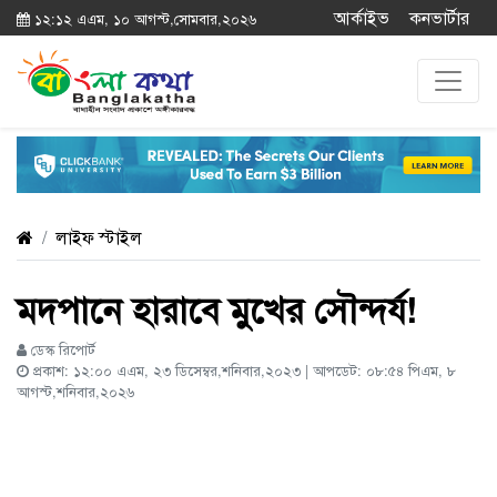
আর্কাইভ
কনভার্টার
১২:১২ এএম, ১০ আগস্ট,সোমবার,২০২৬
লাইফ স্টাইল
মদপানে হারাবে মুখের সৌন্দর্য!
ডেস্ক রিপোর্ট
প্রকাশ: ১২:০০ এএম, ২৩ ডিসেম্বর,শনিবার,২০২৩ | আপডেট: ০৮:৫৪ পিএম, ৮
আগস্ট,শনিবার,২০২৬