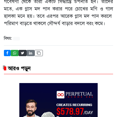
গবেষণা থেকে তারা একটি সিদ্ধান্তে উপনীত হন। তাদের
মতে, এক গ্লাস মদ পান করার পরে চোখের মণি ও গাল
হালকা মনে হয়। তবে এরপর আরেক গ্লাস মদ পান করলে
পরিমাণ বাড়তে থাকলে সৌন্দর্য বাড়ার বদলে বরং কমে।
বিষয়:
আরও পড়ুন