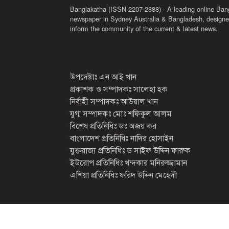
Banglakatha (ISSN 2207-2888) - A leading online Ban
newspaper in Sydney Australia & Bangladesh, designe
inform the community of the current & latest news.
উপদেষ্টাঃ এন আই খান
প্রকাশক ও সম্পাদকঃ সালেহা হক
নির্বাহী সম্পাদকঃ আউয়াল খান
যুগ্ম সম্পাদকঃ মোঃ শফিকুল আলম
বিশেষ প্রতিনিধিঃ ডঃ অজয় কর
বাংলাদেশ প্রতিনিধিঃ নাদির হোসাইন
যুক্তরাজ্য প্রতিনিধিঃ ড সাইফ উদ্দিন ফারুক
ইউরোপ প্রতিনিধিঃ খন্দকার মনিরুজ্জামান
এশিয়া প্রতিনিধিঃ ফরিদ উদ্দিন মেহেদী
2026 সর্বস্বত্ব সংরক্ষিত
বাংলাকথা ডট কম