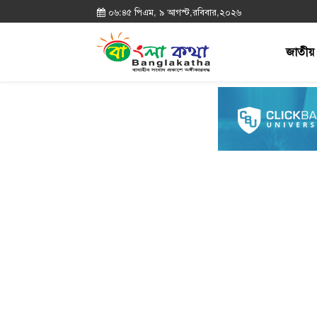
০৬:৪৫ পিএম, ৯ আগস্ট,রবিবার,২০২৬
জাতীয়