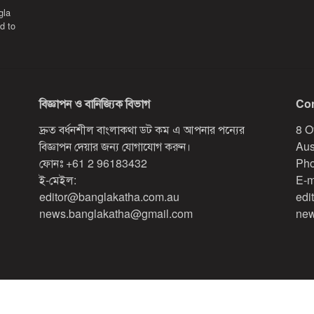
gla
d to
বিজ্ঞাপন ও বানিজ্যিক বিভাগ
Con
দ্রুত বর্ধনশীল বাংলাকথা ডট কম এ আপনার পন্যের
8 O
বিজ্ঞাপন দেয়ার জন্য যোগাযোগ করুন।
Aus
ফোনঃ
+61 2 96183432
Pho
ই-মেইল:
E-m
editor@banglakatha.com.au
edi
news.banglakatha@gmail.com
new
Designed & Developed by
Red Sparrow Digital