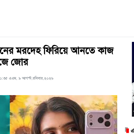
্থী লিমনের মরদেহ ফিরিয়ে আনতে কাজ
োঁজে জোর
১০:৩৫ এএম, ৯ আগস্ট,রবিবার,২০২৬
এ