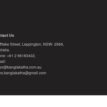
tact Us
fftake Street, Leppington, NSW- 2569,
tralia.
ne: +61 2 96183432,
ail:
tor@banglakatha.com.au
s.banglakatha@gmail.com