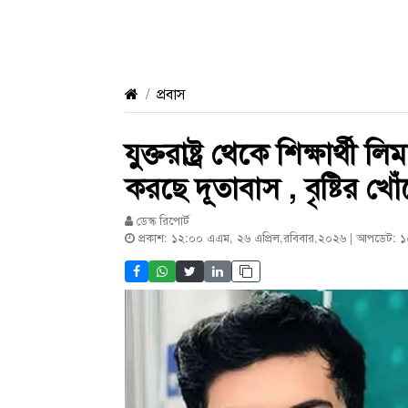
প্রবাস
যুক্তরাষ্ট্র থেকে শিক্ষার
করছে দূতাবাস , বৃষ্টির খ
ডেস্ক রিপোর্ট
প্রকাশ: ১২:০০ এএম, ২৬ এপ্রিল,রবিবার,২০২৬ | আপডেট: 