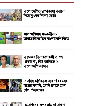
বাংলাদেশিদের আকামা নবায়ন
নিয়ে সুখবর দিলো সৌদি
মালয়েশিয়ায় সহকর্মীদের
মারামারিতে তিন বাংলাদেশি নিহত
ব্যাংকের নিরাপত্তা কর্মী সেজে
‘প্রতারণা’, নিউ জার্সিতে ২
বাংলাদেশি গ্রেপ্তার
সিডনির অগ্নিকাণ্ডে এক পরিবারের
স্বপ্নের সমাধি, গ্র্যানি ফ্ল্যাটে প্রাণ
গেল তিনজনের
বিদেশিদের ওপর হামলা দক্ষিণ