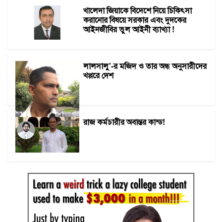
খালেদা জিয়াকে বিদেশে নিয়ে চিকিৎসা
করানোর বিষয়ে সরকার এবং দুদকের
আইনজীবির ভুল আইনী ব্যাখ্যা !
লালসালু'-র মজিদ ও তার অন্ধ অনুসারীদের
খপ্পরে দেশ
রাজ কর্মচারীর অবান্তর কান্ড!