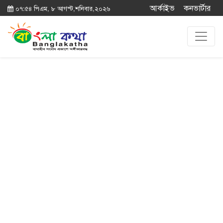
আর্কাইভ
কনভার্টার
০৭:৫৪ পিএম, ৮ আগস্ট,শনিবার,২০২৬