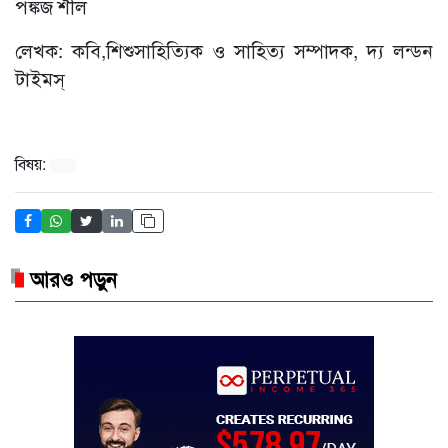
পঙ্কজ শীল
লেখক: কবি,শিশুসাহিত্যিক ও সাহিত্য সম্পাদক, দ্য লন্ডন
টাইমস্
বিষয়:
আরও পড়ুন