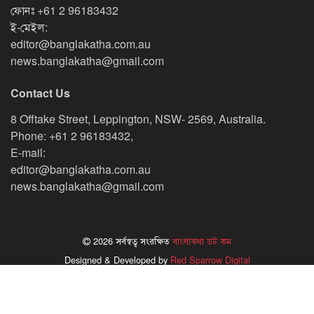
ফোনঃ
+61 2 96183432
ই-মেইল:
editor@banglakatha.com.au
news.banglakatha@gmail.com
Contact Us
8 Offtake Street, Leppington, NSW- 2569, Australia.
Phone: +61 2 96183432,
E-mail:
editor@banglakatha.com.au
news.banglakatha@gmail.com
2026 সর্বস্বত্ব সংরক্ষিত
বাংলাকথা ডট কম
Designed & Developed by
Red Sparrow Digital