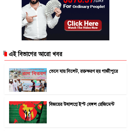
এই বিভাগের আরো খবর
ভেসে যায় সিলেট, রক্তক্ষরণ হয় গাজীপুরে
বিজয়ের উষালগ্নে ইস্ট বেঙ্গল রেজিমেন্ট