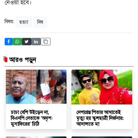
নেওয়া হবে।
বিষয়:
হত্যা
বিষ
আরও পড়ুন
চাচা বেশি উইড়েন না,
নেশাগ্রস্ত পিতার আঘাতেই
বিএনপি নেতাকে ‘অদৃশ্য
মৃত্যু হয় স্কুলছাত্রী নির্জনার:
মুসাফিরের’ চিঠি
আদালতে মা