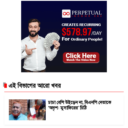
এই বিভাগের আরো খবর
চাচা বেশি উইড়েন না, বিএনপি নেতাকে
‘অদৃশ্য মুসাফিরের’ চিঠি