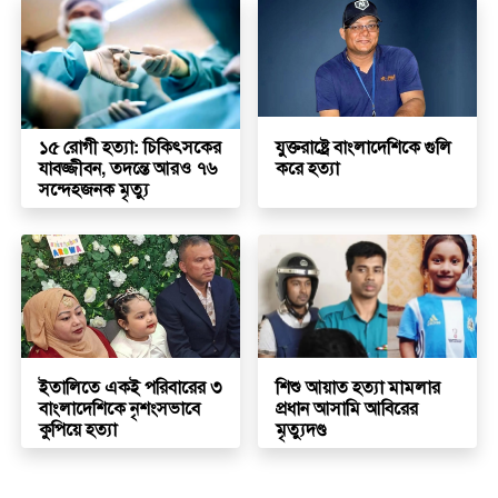
১৫ রোগী হত্যা: চিকিৎসকের
যুক্তরাষ্ট্রে বাংলাদেশিকে গুলি
যাবজ্জীবন, তদন্তে আরও ৭৬
করে হত্যা
সন্দেহজনক মৃত্যু
ইতালিতে একই পরিবারের ৩
শিশু আয়াত হত্যা মামলার
বাংলাদেশিকে নৃশংসভাবে
প্রধান আসামি আবিরের
কুপিয়ে হত্যা
মৃত্যুদণ্ড