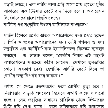
লড়াই চলছে ৷ এক নারীর লালা গ্রন্থি থেকে প্রায় হাতের মুঠার
আকারের এক টিউমার কেটে বাদ দিতে হবে ৷ অপারেশন
থিয়েটারে জোরালো প্রস্তুতি চলছে ৷
বার্লিনে পথ সংস্কৃতির উৎসব কার্নিভালে বাংলাদেশ
সার্জন হিসেবে গ্রেগর স্তাভরু অপারেশনের জন্য প্রস্তুত হচ্ছেন
৷ তিনি আজকের অপারেশনের জন্য ডেটা গগলস ও সদ্য
উদ্ভাবিত এক আর্টিফিশিয়াল ইনটেলিজেন্স সিস্টেম ব্যবহার
করছেন ৷ ড. স্তাভরু বলেন, ‘‘কেন্দ্রীয় শিরার এই অংশই
অপারেশনের সবচেয়ে কঠিন চ্যালেঞ্জ৷ সেখানে ভুলভ্রান্তির
কোনো অবকাশ নেই৷ হেপটিক আর্টারি কেটে দিলে তা
রোগীর জন্য বিপর্যয় বয়ে আনবে ৷''
অর্থাৎ সে ক্ষেত্রে রক্তক্ষরণের ফলে রোগীর মৃত্যু হবে ৷
নিরাপত্তার বাড়তি পদক্ষেপ হিসেবে এআই কাজে লাগানো
হচ্ছে ৷ সেই প্রযুক্তির সাহায্যে চারিদিক থেকে টিউমারের
থ্রিডি ছবি দেখা যাবে ৷ ফলে সঠিকভাবে ছুরি চালানোর