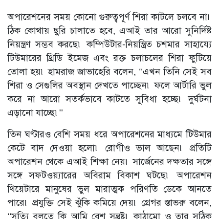
অপারেশনের সময় কোনো গুরুত্বপূর্ণ শিরা কাটলে চলবে না৷
ঠিক কোথায় ছুরি চালাতে হবে, এআই তার আরো সুনির্দিষ্ট
নিয়ন্ত্রণ সম্ভব করছে৷ কম্পিউটার-নিয়ন্ত্রিত চশমার সাহায্যে
টিউমারের থ্রিডি ইমেজ এবং রক্ত চলাচলের শিরা ফুটিয়ে
তোলা হয়৷ হামরাজ জাভাহেরি বলেন, ‘‘এখন তিনি সেই সব
শিরা ও সেগুলির অবস্থান দেখতে পাচ্ছেন৷ ফলে আর্টারি ভুল
করে না আরো সতর্কভাবে কাটতে সুবিধা হচ্ছে৷ দুর্ঘটনা
এড়ানো যাচ্ছে৷''
তিন ঘণ্টারও বেশি সময় ধরে অপারেশনের মাধ্যমে টিউমার
কেটে বাদ দেওয়া হলো৷ রোগীও ভাল আছেন৷ প্রতিটি
অপারেশন থেকে এআই শিক্ষা নেয়৷ সার্জেনের দক্ষতার সঙ্গে
সঙ্গে সফটওয়্যারের অবিরাম বিকাশ ঘটছে৷ অপারেশন
থিয়েটারে মানুষের ভুল মারাত্মক পরিণতি ডেকে আনতে
পারে৷ প্রযুক্তি সেই ঝুঁকি কমিয়ে দেয়৷ গ্রেগর স্তাভরু বলেন,
‘‘সত্যি বলতে কি আমি বেশ সন্তুষ্ট৷ কাঠামো ও তার সঠিক