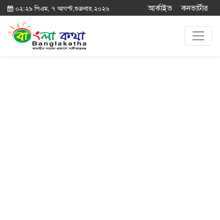
আর্কাইভ
কনভার্টার
০২:২৯ পিএম, ৭ আগস্ট,শুক্রবার,২০২৬