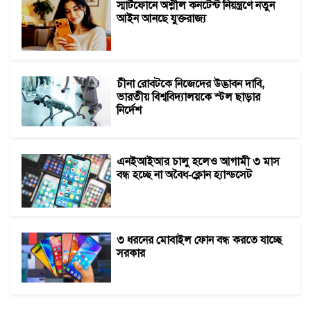
স্মার্টফোনে অশ্লীল কনটেন্ট নিয়ন্ত্রণে নতুন
আইন আনছে যুক্তরাজ্য
চীনা রোবটকে নিজেদের উদ্ভাবন দাবি,
ভারতীয় বিশ্ববিদ্যালয়কে স্টল ছাড়ার
নির্দেশ
এনইআইআর চালু হলেও আগামী ৩ মাস
বন্ধ হচ্ছে না অবৈধ-ক্লোন হ্যান্ডসেট
৩ ধরনের মোবাইল ফোন বন্ধ করতে যাচ্ছে
সরকার