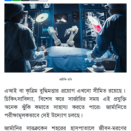
প্রতীকি ছবি
এআই বা কৃত্রিম বুদ্ধিমত্তার প্রয়োগ এখনো সীমিত রয়েছে ৷
চিকিৎসাবিদ্যা, বিশেষ করে সার্জারির সময় এই প্রযুক্তি
অনেক ঝুঁকি কমাতে সাহায্য করতে পারে৷ জার্মানিতে
পরীক্ষামূলকভাবে সেই উদ্যোগ চলছে ৷
জার্মানির সারব্রুকেন শহরের হাসপাতালে জীবন-মরণের