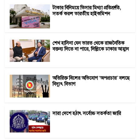
টাকার বিনিময়ে ভিসার মিথ্যা প্রতিশ্রুতি,
সতর্ক করল ভারতীয় হাইকমিশন
শেখ হাসিনা যেন ভারত থেকে রাজনৈতিক
বক্তব্য দিতে না পারে, দিল্লিকে ঢাকার আহ্বান
অতিরিক্ত বিলের অভিযোগ ‘অপপ্রচার’ বলছে
বিদ্যুৎ বিভাগ
সারা দেশে হঠাৎ সর্বোচ্চ সতর্কতা জা‌রি