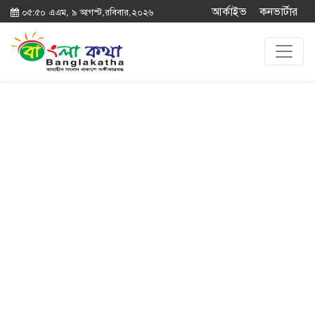
আর্কাইভ
কনভার্টার
০৫:৫০ এএম, ৯ আগস্ট,রবিবার,২০২৬