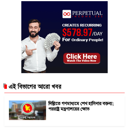
এই বিভাগের আরো খবর
দিল্লিতে গণমাধ্যমে শেখ হাসিনার বক্তব্য;
পররাষ্ট্র মন্ত্রণালয়ের ক্ষোভ