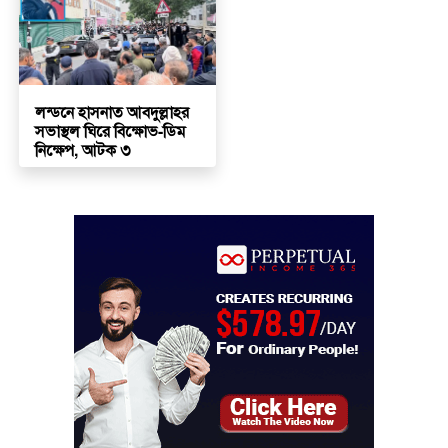
লন্ডনে হাসনাত আবদুল্লাহর
সভাস্থল ঘিরে বিক্ষোভ-ডিম
নিক্ষেপ, আটক ৩