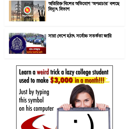
অতিরিক্ত বিলের অভিযোগ ‘অপপ্রচার’ বলছে
বিদ্যুৎ বিভাগ
সারা দেশে হঠাৎ সর্বোচ্চ সতর্কতা জা‌রি