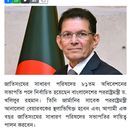
জাতিসংঘের সাধারণ পরিষদের ৮১তম অধিবেশনের
সভাপতি পদে নির্বাচিত হয়েছেন বাংলাদেশের পররাষ্ট্রমন্ত্রী ড.
খলিলুর রহমান। তিনি জার্মানির সাবেক পররাষ্ট্রমন্ত্রী
আনালেনা বেয়ারবকের স্থলাভিষিক্ত হবেন এবং আগামী এক
বছর জাতিসংঘের সাধারণ পরিষদের সভাপতির দায়িত্ব
পালন করবেন।