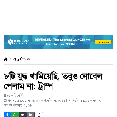
আন্তর্জাতিক
৮টি যুদ্ধ থামিয়েছি, তবুও নোবেল
পেলাম না: ট্রাম্প
ডেস্ক রিপোর্ট
প্রকাশ: ১২:০০ এএম, ৫ জুলাই,রবিবার,২০২৬ | আপডেট: ১১:১৩ এএম, ৭
আগস্ট,শুক্রবার,২০২৬