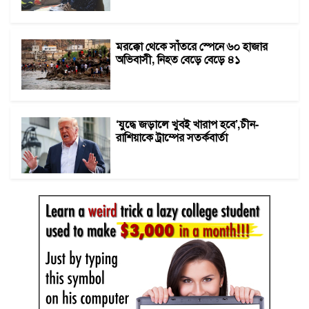
মরক্কো থেকে সাঁতরে স্পেনে ৬০ হাজার
অভিবাসী, নিহত বেড়ে বেড়ে ৪১
‘যুদ্ধে জড়ালে খুবই খারাপ হবে’,চীন-
রাশিয়াকে ট্রাম্পের সতর্কবার্তা