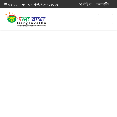
আর্কাইভ
কনভার্টার
০২:২২ পিএম, ৭ আগস্ট,শুক্রবার,২০২৬