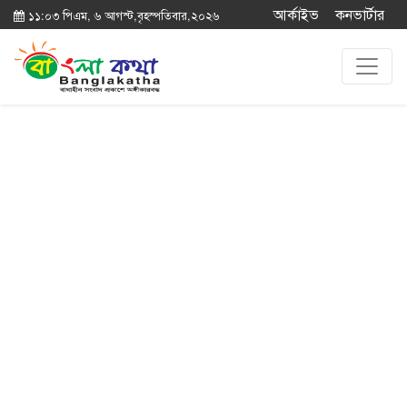
আর্কাইভ
কনভার্টার
১১:০৩ পিএম, ৬ আগস্ট,বৃহস্পতিবার,২০২৬