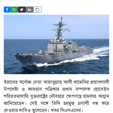
ইরানের সর্বোচ্চ নেতা আয়াতুল্লাহ আলী খামেনির প্রভাবশালী
উপদেষ্টা ও কায়হান পত্রিকার প্রধান সম্পাদক হোসেইন
শরিয়তমাদারি যুক্তরাষ্ট্রের নৌবহরে ক্ষেপণাস্ত্র হামলার আহ্বান
জানিয়েছেন। সেই সঙ্গে তিনি হরমুজ প্রণালী বন্ধ করে
দেওয়ার দাবিও তুলেছেন। খবর সিএনএনের।