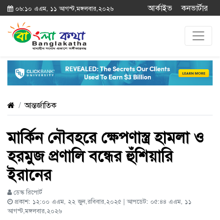
আর্কাইভ
কনভার্টার
০৬:১০ এএম, ১১ আগস্ট,মঙ্গলবার,২০২৬
আন্তর্জাতিক
মার্কিন নৌবহরে ক্ষেপণাস্ত্র হামলা ও
হরমুজ প্রণালি বন্ধের হুঁশিয়ারি
ইরানের
ডেস্ক রিপোর্ট
প্রকাশ: ১২:০০ এএম, ২২ জুন,রবিবার,২০২৫ | আপডেট: ০৫:৪৪ এএম, ১১
আগস্ট,মঙ্গলবার,২০২৬