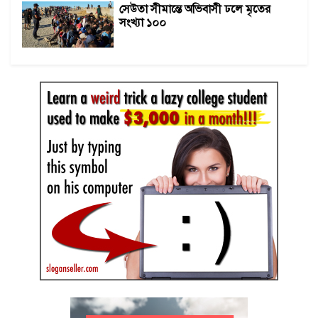
সেউতা সীমান্তে অভিবাসী ঢলে মৃতের
সংখ্যা ১০০