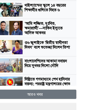
থাইল্যান্ডের স্কুলে ১৪ বছরের
শিক্ষার্থীর গুলিতে নিহত ৬
‘আমি লজ্জিত, দুঃখিত,
ক্ষমাপ্রার্থী’—সাকিব ইস্যুতে
আসিফ আকবর
৩৬ জুলাইকে ‘দ্বিতীয় স্বাধীনতা
দিবস’ বলে শুভেচ্ছা দিলেন তিশা
বাংলাদেশিদের আকামা নবায়ন
নিয়ে সুখবর দিলো সৌদি
দিল্লিতে গণমাধ্যমে শেখ হাসিনার
বক্তব্য; পররাষ্ট্র মন্ত্রণালয়ের ক্ষোভ
আরও খবর
টাকার বিনিময়ে ভিসার মিথ্যা
প্রতিশ্রুতি, সতর্ক করল ভারতীয়
হাইকমিশন