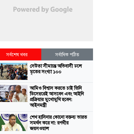
সর্বশেষ খবর
সর্বাধিক পঠিত
সেউতা সীমান্তে অভিবাসী ঢলে
মৃতের সংখ্যা ১০০
আমিও বিশ্বাস করতে চাই তিনি
ডিসেম্বরেই আসবেন এবং আইনি
প্রক্রিয়ার মুখোমুখি হবেন:
আইনমন্ত্রী
শেখ হাসিনার কোনো বক্তব্য ভারত
সমর্থন করে না: রণধীর
জয়সওয়াল