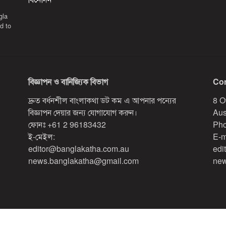
gla
d to
বিজ্ঞাপন ও বানিজ্যিক বিভাগ
Con
দ্রুত বর্ধনশীল বাংলাকথা ডট কম এ আপনার পন্যের
8 O
বিজ্ঞাপন দেয়ার জন্য যোগাযোগ করুন।
Aus
ফোনঃ
+61 2 96183432
Pho
ই-মেইল:
E-m
editor@banglakatha.com.au
edi
news.banglakatha@gmail.com
new
Designed & Developed by
Red Sparrow Digital