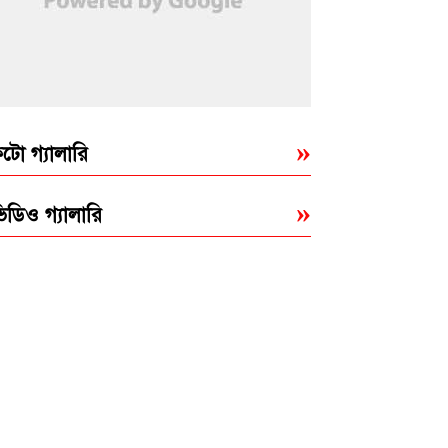
টো গ্যালারি
িডিও গ্যালারি