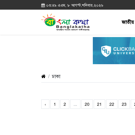
০৩:৪৯ এএম, ৮ আগস্ট,শনিবার,২০২৬
জাতীয়
ঢাকা
‹
1
2
...
20
21
22
23