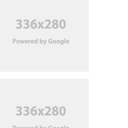
ইমরান খানের মুক্তির দাবিতে
পিটিআই’র বিক্ষোভ আজ
ফর্সা হওয়ার ক্রিমের মরণফাঁদ
তনু হত্যা মামলা: জামিনে মুক্ত
সাবেক সেনাসদস্য হাফিজুর
রহমান
চিকিৎসক খুন: জুতার ছাপের সূত্র
ধরে স্বামী গ্রেপ্তার, ২ দিনের
রিমান্ডে
মালয়েশিয়ায় সহকর্মীদের
মারামারিতে তিন বাংলাদেশি নিহত
হাসিনার বাংলাদেশে ফেরা উচিত:
তসলিমা নাসরিন