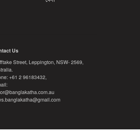
tact Us
fftake Street, Leppington, NSW- 2569,
tralia.
ne: +61 2 96183432,
ail:
tor@banglakatha.com.au
s.banglakatha@gmail.com