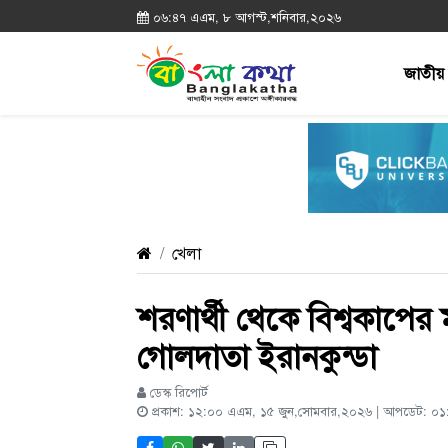
০৬:৪৭ এএম, ৮ আগস্ট,শনিবার,২০২৬
জাতীয়
খেলা
শরণার্থী থেকে বিশ্বকাপের মঞ
গোলদাতা ইরানকুন্ডা
ডেস্ক রিপোর্ট
প্রকাশ: ১২:০০ এএম, ১৫ জুন,সোমবার,২০২৬ | আপডেট: ০