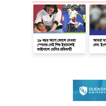
১৯ বছর আগে কোলে নেওয়া
আমরা মা
স্পেনের সেই শিশু ইয়ামালই
দেব: ইংল
ফাইনালে মেসির প্রতিদ্বন্দ্বী