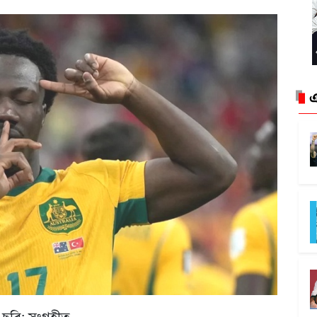
এ
বি: সংগৃহীত