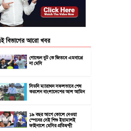
ই বিভাগের আরো খবর
গোল্ডেন বুট কে জিতবে এমবাপ্পে
না মেসি
সিডনি ম্যারাথন সফলভাবে শেষ
করলেন বাংলাদেশের আল আমিন
১৯ বছর আগে কোলে নেওয়া
স্পেনের সেই শিশু ইয়ামালই
ফাইনালে মেসির প্রতিদ্বন্দ্বী