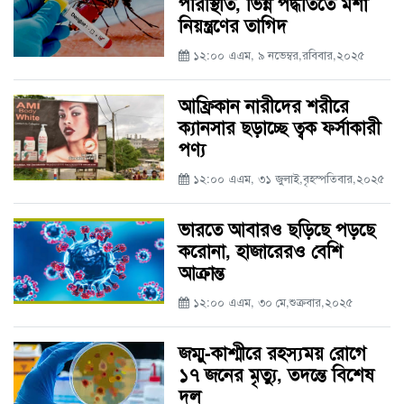
পরিস্থিতি, ভিন্ন পদ্ধতিতে মশা
নিয়ন্ত্রণের তাগিদ
১২:০০ এএম, ৯ নভেম্বর,রবিবার,২০২৫
আফ্রিকান নারীদের শরীরে
ক্যানসার ছড়াচ্ছে ত্বক ফর্সাকারী
পণ্য
১২:০০ এএম, ৩১ জুলাই,বৃহস্পতিবার,২০২৫
ভারতে আবারও ছড়িছে পড়ছে
করোনা, হাজারেরও বেশি
আক্রান্ত
১২:০০ এএম, ৩০ মে,শুক্রবার,২০২৫
জম্মু-কাশ্মীরে রহস্যময় রোগে
১৭ জনের মৃত্যু, তদন্তে বিশেষ
দল