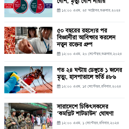
বেশি, মৃত্যু বেশি নারীর
১২:০০ এএম, ২৫ অক্টোবর,শুক্রবার,২০২৪
৫০ বছরের রহস্যের পর
বিজ্ঞানীরা আবিষ্কার করলেন
নতুন রক্তের গ্রুপ
১২:০০ এএম, ২০ সেপ্টেম্বর,শুক্রবার,২০২৪
গত ২৪ ঘণ্টায় ডেঙ্গুতে ১ জনের
মৃত্যু, হাসপাতালে ভর্তি ৪৮৬
১২:০০ এএম, ১৫ সেপ্টেম্বর,রবিবার,২০২৪
সারাদেশে চিকিৎসকদের
‘কমপ্লিট শাটডাউন’ ঘোষণা
১২:০০ এএম, ১ সেপ্টেম্বর,রবিবার,২০২৪