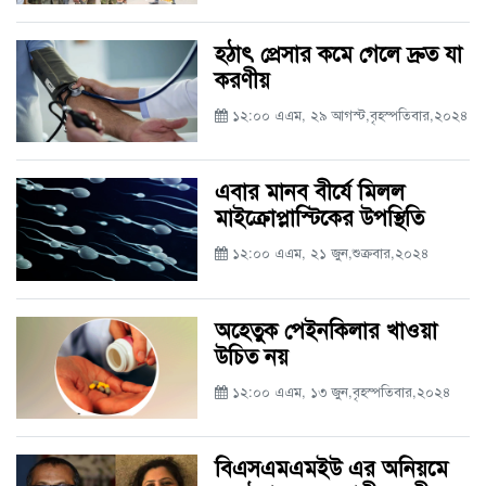
হঠাৎ প্রেসার কমে গেলে দ্রুত যা
করণীয়
১২:০০ এএম, ২৯ আগস্ট,বৃহস্পতিবার,২০২৪
এবার মানব বীর্যে মিলল
মাইক্রোপ্লাস্টিকের উপস্থিতি
১২:০০ এএম, ২১ জুন,শুক্রবার,২০২৪
অহেতুক পেইনকিলার খাওয়া
উচিত নয়
১২:০০ এএম, ১৩ জুন,বৃহস্পতিবার,২০২৪
বিএসএমএমইউ এর অনিয়মে