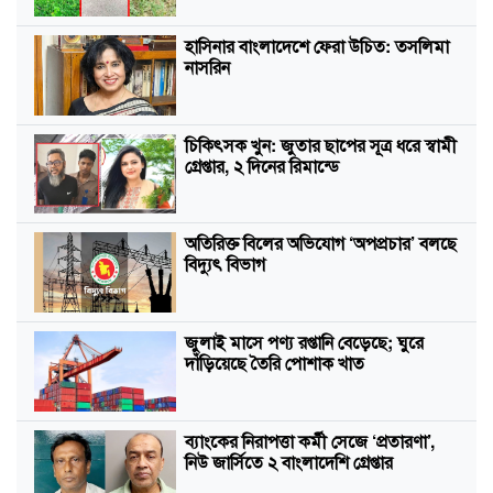
হাসিনার বাংলাদেশে ফেরা উচিত: তসলিমা
নাসরিন
চিকিৎসক খুন: জুতার ছাপের সূত্র ধরে স্বামী
গ্রেপ্তার, ২ দিনের রিমান্ডে
অতিরিক্ত বিলের অভিযোগ ‘অপপ্রচার’ বলছে
বিদ্যুৎ বিভাগ
জুলাই মাসে পণ্য রপ্তানি বেড়েছে; ঘুরে
দাঁড়িয়েছে তৈরি পোশাক খাত
ব্যাংকের নিরাপত্তা কর্মী সেজে ‘প্রতারণা’,
নিউ জার্সিতে ২ বাংলাদেশি গ্রেপ্তার