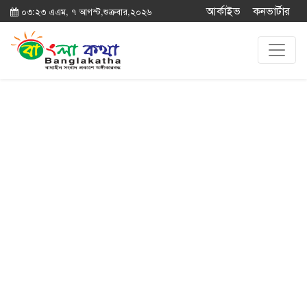
আর্কাইভ
কনভার্টার
০৩:২৩ এএম, ৭ আগস্ট,শুক্রবার,২০২৬