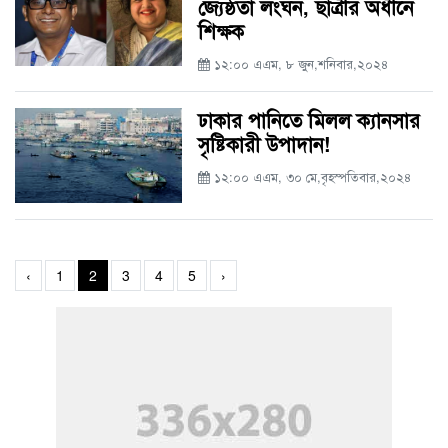
জ্যেষ্ঠতা লংঘন, ছাত্রীর অধীনে
শিক্ষক
১২:০০ এএম, ৮ জুন,শনিবার,২০২৪
ঢাকার পানিতে মিলল ক্যানসার
সৃষ্টিকারী উপাদান!
১২:০০ এএম, ৩০ মে,বৃহস্পতিবার,২০২৪
‹
1
2
3
4
5
›