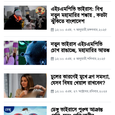
এইচএমপিভি ভাইরাস: বিশ্ব
নতুন মহামারির শঙ্কায় , কতটা
ঝুঁকিতে বাংলাদেশ
১২:০০ এএম, ৭ জানুয়ারী,মঙ্গলবার,২০২৫
নতুন ভাইরাস এইচএমপিভি
চোখ রাঙাচ্ছে, মহামারির আতঙ্ক
১২:০০ এএম, ৪ জানুয়ারী,শনিবার,২০২৫
চুলের কারণেই মুখে ব্রণ সমস্যা,
যেসব বিষয় খেয়াল রাখবেন?
১২:০০ এএম, ২৭ অক্টোবর,রবিবার,২০২৪
ডেঙ্গু ভাইরাসে পুরুষ আক্রান্ত