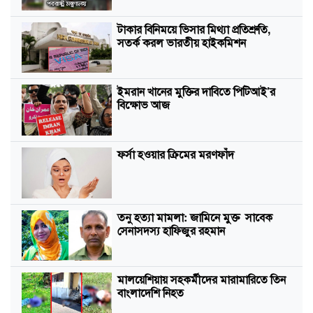
টাকার বিনিময়ে ভিসার মিথ্যা প্রতিশ্রুতি,
সতর্ক করল ভারতীয় হাইকমিশন
ইমরান খানের মুক্তির দাবিতে পিটিআই’র
বিক্ষোভ আজ
ফর্সা হওয়ার ক্রিমের মরণফাঁদ
তনু হত্যা মামলা: জামিনে মুক্ত সাবেক
সেনাসদস্য হাফিজুর রহমান
মালয়েশিয়ায় সহকর্মীদের মারামারিতে তিন
বাংলাদেশি নিহত