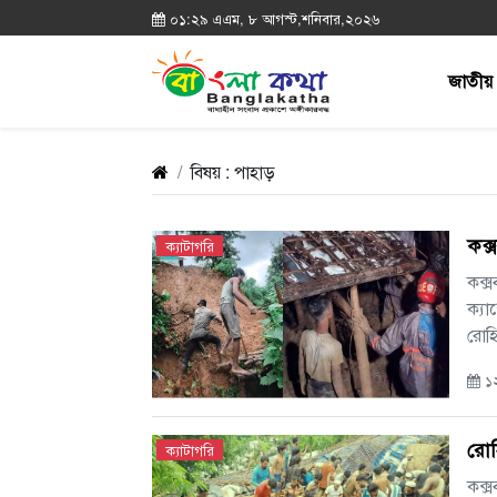
০১:২৯ এএম, ৮ আগস্ট,শনিবার,২০২৬
জাতীয়
বিষয় : পাহাড়
কক্
ক্যাটাগরি
কক্স
ক্যা
রোহি
১২
রোহি
ক্যাটাগরি
কক্স