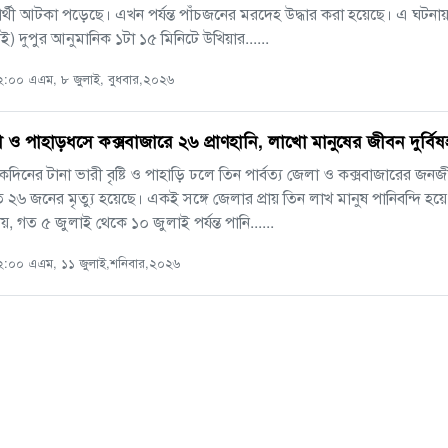
ষার্থী আটকা পড়েছে। এখন পর্যন্ত পাঁচজনের মরদেহ উদ্ধার করা হয়েছে। এ ঘট
ই) দুপুর আনুমানিক ১টা ১৫ মিনিটে উখিয়ার......
:০০ এএম, ৮ জুলাই, বুধবার,২০২৬
যা ও পাহাড়ধসে কক্সবাজারে ২৬ প্রাণহানি, লাখো মানুষের জীবন দুর্বিষ
দিনের টানা ভারী বৃষ্টি ও পাহাড়ি ঢলে তিন পার্বত্য জেলা ও কক্সবাজারের জনজ
ত ২৬ জনের মৃত্যু হয়েছে। একই সঙ্গে জেলার প্রায় তিন লাখ মানুষ পানিবন্দি হ
য়, গত ৫ জুলাই থেকে ১০ জুলাই পর্যন্ত পানি......
:০০ এএম, ১১ জুলাই,শনিবার,২০২৬