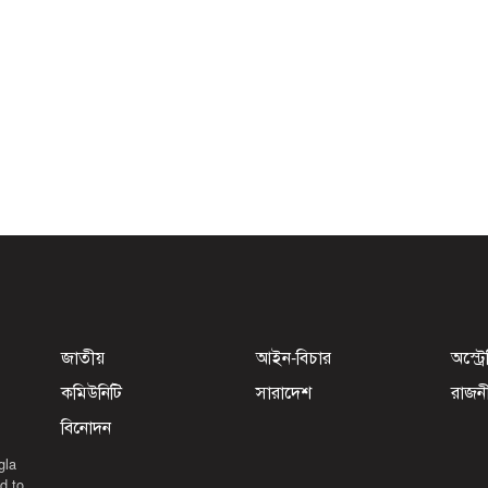
জাতীয়
আইন-বিচার
অস্ট্র
কমিউনিটি
সারাদেশ
রাজন
বিনোদন
gla
d to