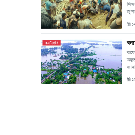
শিক্
জুলা
১২
বন্
ক্যাটাগরি
কয়েক
অন্ত
জানা
১২