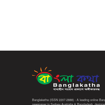
Banglakatha (ISSN 2207-2888) - A leading online Ban
newspaper in Sydney Australia & Bangladesh, designe