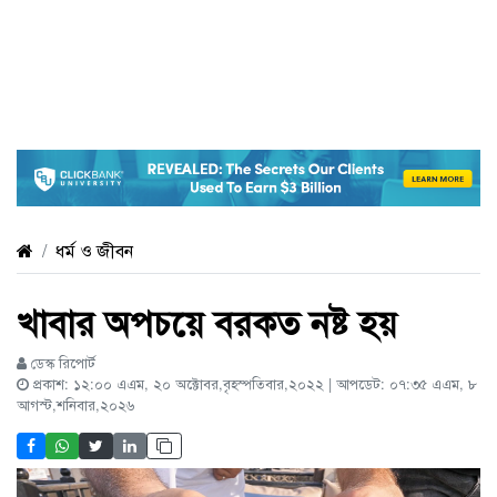
ধর্ম ও জীবন
খাবার অপচয়ে বরকত নষ্ট হয়
ডেস্ক রিপোর্ট
প্রকাশ: ১২:০০ এএম, ২০ অক্টোবর,বৃহস্পতিবার,২০২২ | আপডেট: ০৭:৩৫ এএম, ৮
আগস্ট,শনিবার,২০২৬