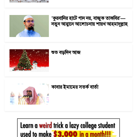
‘কুরবানির হাটে গান নয়, বাজুক তাকবির’—
নতুন আহ্বানে আলোচনায় শায়খ আহমাদুল্লাহ
শুভ বড়দিন আজ
কাবার ইমামের সতর্ক বার্তা