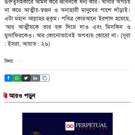
গুরুত্বসহকারে আমল করে জীবনকে ধন্য করি। খাবার অপচয়
না করে আত্মীয়-স্বজন ও অনাহারী মানুষের পাশে দাঁড়াই।
এটা মহান আল্লাহর হুকুম। পবিত্র কোরআনে ইরশাদ হয়েছে,
‘আর আত্মীয়কে তার হক দিয়ে দাও এবং মিসকিন ও
মুসাফিরকেও। আর কোনোভাবেই অপব্যয় কোরো না। (সুরা
: ইসরা, আয়াত : ২৬)
বিষয়:
আরও পড়ুন