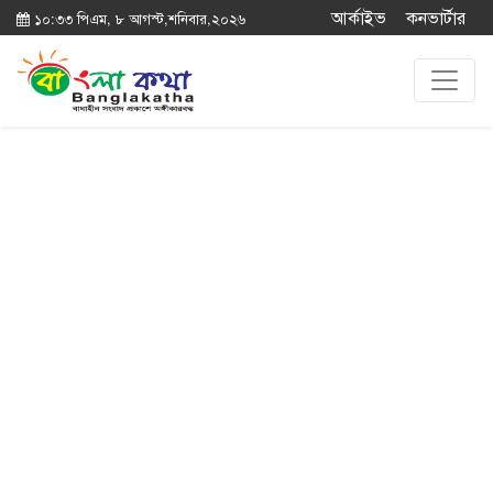
আর্কাইভ
কনভার্টার
১০:৩৩ পিএম, ৮ আগস্ট,শনিবার,২০২৬