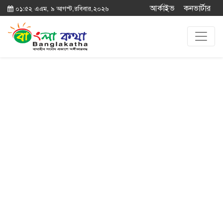
আর্কাইভ
কনভার্টার
০১:৫২ এএম, ৯ আগস্ট,রবিবার,২০২৬